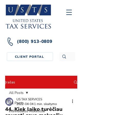
(800) 913-0809
CLIENT PORTAL
Įrašas
All Posts
US TAX SERVICES
All Posts
2022-04-04
1 min. skaitymo
44. Kiek laiko turėčiau
Individualus Mokesčiai