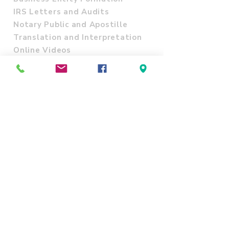
IRS Letters and Audits
Notary Public and Apostille
Translation and Interpretation
Online Videos
ITIN Acceptance Agent
SITE POLICY
Refund & Cancellation policy
Shipping Policy
Terms and Conditions
Privacy Policy
CONTACT US
800 E Northwest Hwy Suite 1090
Palatine, IL 60074
contact@unitedstatestaxservices.
us