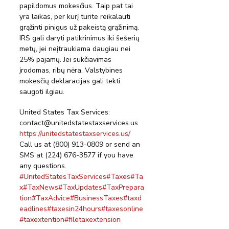
papildomus mokesčius. Taip pat tai 
yra laikas, per kurį turite reikalauti 
grąžinti pinigus už pakeistą grąžinimą. 
IRS gali daryti patikrinimus iki šešerių 
metų, jei neįtraukiama daugiau nei 
25% pajamų. Jei sukčiavimas 
įrodomas, ribų nėra. Valstybines 
mokesčių deklaracijas gali tekti 
saugoti ilgiau.
United States Tax Services:  
contact@unitedstatestaxservices.us 
https://unitedstatestaxservices.us/
Call us at (800) 913-0809 or send an 
SMS at (224) 676-3577 if you have 
any questions. 
#UnitedStatesTaxServices
#Taxes
#Ta
x
#TaxNews
#TaxUpdates
#TaxPrepara
tion
#TaxAdvice
#BusinessTaxes
#taxd
eadlines
#taxesin24hours
#taxesonline
#taxextention
#filetaxextension