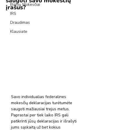
saugoti savo mokesčių
Biznių Mokesčiai
įrašus?
IRS
Draudimas
Klausiate
Savo individualias federalines 
mokesčių deklaracijas turėtumėte 
saugoti mažiausiai trejus metus.
Paprastai per tiek laiko IRS gali 
patikrinti jūsų deklaracijas ir išrašyti 
jums sąskaitą už bet kokius 