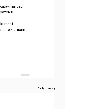
kalavimai gali 
epateikti 
dokumentų, 
s reikia, norint 
Rodyti viską