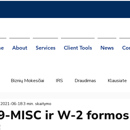
e
About
Services
Client Tools
News
Co
Biznių Mokesčiai
IRS
Draudimas
Klausiate
2021-06-18
3 min. skaitymo
9-MISC ir W-2 formos
i