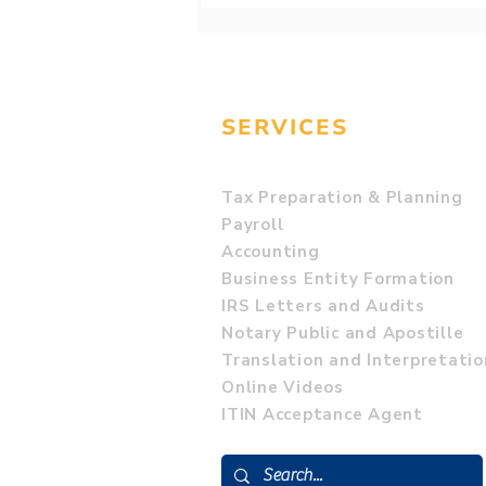
pratęsimo privalumai ir
trūkumai
SERVICES
Tax Preparation & Planning
Payroll
Accounting
Business Entity Formation
IRS Letters and Audits
Notary Public and Apostille
Translation and Interpretatio
Online Videos
ITIN Acceptance Agent