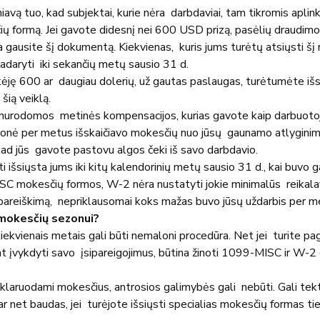
vą tuo, kad subjektai, kurie nėra  darbdaviai, tam tikromis aplin
čių formą. Jei gavote didesnį nei 600 USD prizą, pasėlių draudimo
 gausite šį dokumentą. Kiekvienas,  kuris jums turėtų atsiųsti šį
adaryti  iki sekančių metų sausio 31 d.
ję 600 ar  daugiau dolerių, už gautas paslaugas, turėtumėte iš
šią veiklą.
urodomos  metinės kompensacijos, kurias gavote kaip darbuotoja
monė per metus išskaičiavo mokesčių nuo jūsų  gaunamo atlyginimo.
kad jūs  gavote pastovu algos čeki iš savo darbdavio.
ūti išsiųsta jums iki kitų kalendorinių metų sausio 31 d., kai buvo
SC mokesčių formos, W-2 nėra nustatyti jokie minimalūs  reikalav
 pareiškimą,  nepriklausomai koks mažas buvo jūsų uždarbis per m
mokesčių sezonui?
ekvienais metais gali būti nemaloni procedūra. Net jei  turite p
int įvykdyti savo  įsipareigojimus, būtina žinoti 1099-MISC ir W
eklaruodami mokesčius, antrosios galimybės gali  nebūti. Gali tek
ar net baudas, jei  turėjote išsiųsti specialias mokesčių formas ti