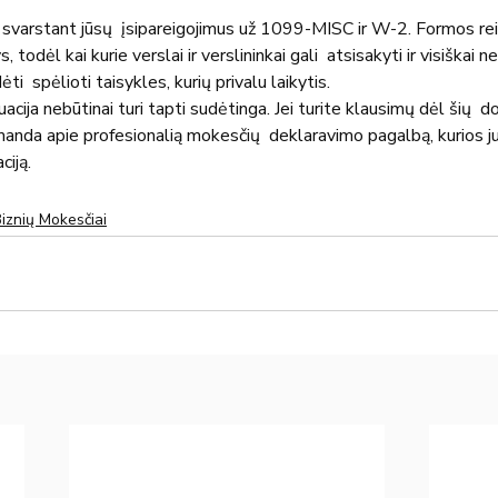
 svarstant jūsų  įsipareigojimus už 1099-MISC ir W-2. Formos rei
s, todėl kai kurie verslai ir verslininkai gali  atsisakyti ir visiškai n
dėti  spėlioti taisykles, kurių privalu laikytis.
cija nebūtinai turi tapti sudėtinga. Jei turite klausimų dėl šių  
anda apie profesionalią mokesčių  deklaravimo pagalbą, kurios jum
ciją.
iznių Mokesčiai