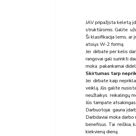
JAV pripažįsta keletą įd
struktūromis. Galite  u
Ši klasifikacija lems, 
atsiųs W-2 formą.
Jei  dirbate per kelis d
rangovai gali surinkti 
moka  pakankamai didel
Skirtumas tarp nepri
Jei  dirbate kaip neprik
veiklą. Jūs galite nusist
neužlaikys  reikalingų 
Jūs tampate atsakingas 
Darbuotojai  gauna įdarbi
Darbdaviai moka darbo m
benefisus. Tai  reiškia, 
kiekvieną dieną.