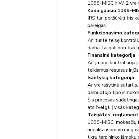
1099-MISC ir W-2 yra mo
Kada gausiu 1099-MI
IRS turi peržiūrėti tris
pareigas.
Funkcionavimo katego
Ar  turite teisę kontroli
darbą, tai gali būti trak
Finansinė kategorija
Ar  įmonė kontroliuoja j
teikiamus resursus ir jū
Santykių kategorija
Ar yra rašytinė sutartis
darbuotojo tipo išmokos
Šis procesas sudėtingas 
atsižvelgti į visas kateg
Taisyklės, reglament
1099-MISC  mokesčių for
nepriklausomam rangovu
tikrų tarpininko išmokų 