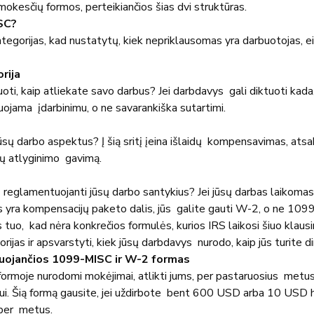
kesčių formos, perteikiančios šias dvi struktūras.
SC?
 kategorijas, kad nustatytų, kiek nepriklausomas yra darbuotojas, 
rija
uoti, kaip atliekate savo darbus? Jei darbdavys  gali diktuoti kada, k
tuojama  įdarbinimu, o ne savarankiška sutartimi.
ūsų darbo aspektus? Į šią sritį įeina išlaidų  kompensavimas, at
sų atlyginimo  gavimą.
,  reglamentuojanti jūsų darbo santykius? Jei jūsų darbas laikomas 
 yra kompensacijų paketo dalis, jūs  galite gauti W-2, o ne 109
tuo,  kad nėra konkrečios formulės, kurios IRS laikosi šiuo klausi
orijas ir apsvarstyti, kiek jūsų darbdavys  nurodo, kaip jūs turite di
uojančios 1099-MISC ir W-2 formas
moje nurodomi mokėjimai, atlikti jums, per pastaruosius  metus,
i. Šią formą gausite, jei uždirbote  bent 600 USD arba 10 USD 
per  metus.