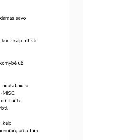
eidamas savo 
ur ir kaip atlikti 
sakomybė už 
 nuolatiniu, o 
9-MISC.
mu. Turite  
rbti.
 kaip 
honorarų arba tam 