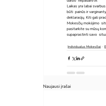
darbo  nepadarėte.
Laikas yra labai svarbus
būti  painūs ir varginanty
deklaracijų. Kiti gali pra
Mokesčių mokėjimo  situa
pasitarkite su mūsų kom
supaprastinti savo  situa
Individualus Mokesčiai
B
Naujausi įrašai