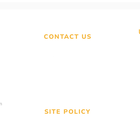
DEKLARAVIMO SEZONAS
MOK
JAU CIA!
SUT
TŪK
DOL
CONTACT US
contact@unitedstatestaxservices.us
Text
(224) 676-3577
Call
(800) 913-0809
n
SITE POLICY
Refund & Cancellation policy
Shipping Policy