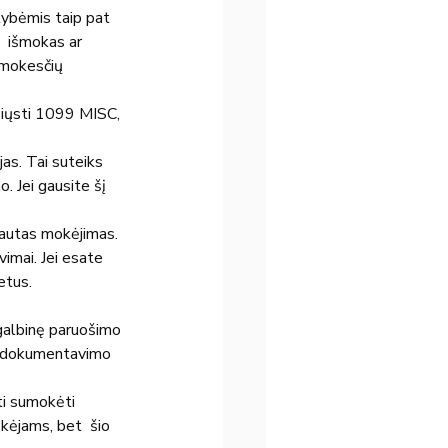
kybėmis taip pat 
  išmokas ar 
 mokesčių 
siųsti 1099 MISC, 
s. Tai suteiks  
 Jei gausite šį 
 gautas mokėjimas.
imai. Jei esate 
etus.
agalbinę paruošimo 
-2 dokumentavimo 
ti sumokėti 
ekėjams, bet  šio 