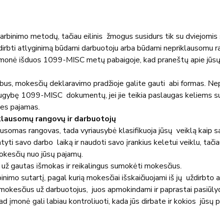
arbinimo metodų, tačiau eilinis  žmogus susidurs tik su dviejomis
ždirbti atlyginimą būdami darbuotoju arba būdami nepriklausomu r
ar įmonė išduos 1099-MISC metų pabaigoje, kad praneštų apie jūsų
arbus, mokesčių deklaravimo pradžioje galite gauti  abi formas. Ne
daugybę 1099-MISC  dokumentų, jei jie teikia paslaugas keliems s
es pajamas.
klausomų rangovų ir darbuotojų
lausomas rangovas, tada vyriausybė klasifikuoja jūsų  veiklą kaip s
atyti savo darbo  laiką ir naudoti savo įrankius keletui veiklu, tači
mokesčių nuo jūsų pajamų.
už gautas išmokas ir reikalingus sumokėti mokesčius.
nimo sutartį, pagal kurią mokesčiai išskaičiuojami iš jų  uždirbto a
okesčius už darbuotojus,  juos apmokindami ir paprastai pasiūlyd
kad įmonė gali labiau kontroliuoti, kada jūs dirbate ir kokios  jūsų 