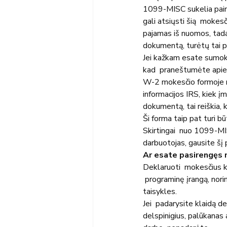
1099-MISC sukelia painia
gali atsiųsti šią  mokes
pajamas iš nuomos, tada
dokumentą, turėtų tai p
Jei kažkam esate sumokė
kad  praneštumėte apie 
W-2 mokesčio formoje n
informacijos IRS, kiek į
dokumentą, tai reiškia, 
Ši forma taip pat turi b
Skirtingai  nuo 1099-MI
darbuotojas, gausite šį
Ar esate pasirengęs 
Deklaruoti  mokesčius ki
 programinę įrangą, nor
taisykles.
Jei  padarysite klaidą d
delspinigius, palūkanas 