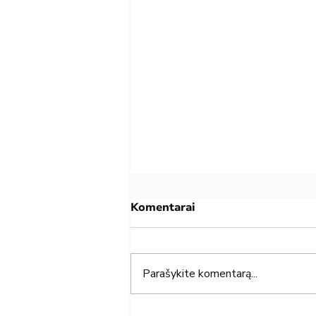
Komentarai
Parašykite komentarą...
92. Mokesčiu deklaracijos