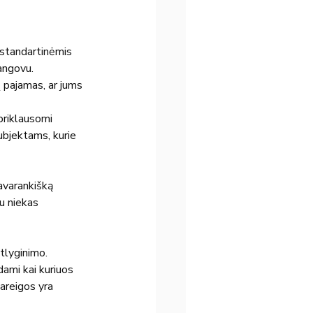
 standartinėmis 
angovu.
 pajamas, ar jums 
priklausomi 
ubjektams, kurie 
avarankišką 
au niekas 
tlyginimo. 
ami kai kuriuos 
pareigos yra 