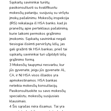
Sąskaitų savininkai turėtų 
pasikonsultuoti su kvalifikuotu 
mokesčių patarėju, susijusių su viršytu 
įmokų pašalinimu. Mokesčių inspekcija 
(IRS) reikalauja iš HSA banko, kad jis 
praneštų apie pertekliaus pašalinimą, 
kurie laikomi permokos grąžinimo 
įmokomis. Sąskaitų savininkai negali 
tiesiogiai išsiimti perviršytų lėšų, jas 
gali gražinti tik HSA bankas, prieš tai 
sąskaitų savininkai turi užpildyti lėšų 
grąžinimo formą.
3 Mokesčių taupymui nesvarbu, kur 
jūs gyvenate, jeigu jūs gyvenate AL, 
CA, ir NJ HSA visos išlaidos yra 
apmokestinamos. HSA bankas 
neteikia mokesčių konsultacijų. 
Pasikonsultuokite su savo mokesčių 
specialistu, mokesčių susijusiais 
klausimais.
4 Šis sąrašas nėra išsamus. Tai yra 