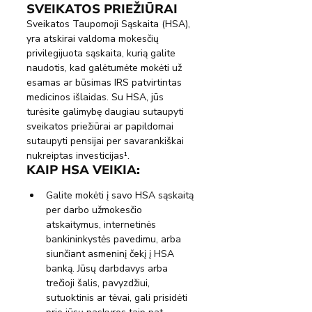
SVEIKATOS PRIEŽIŪRAI
Sveikatos Taupomoji Sąskaita (HSA), 
yra atskirai valdoma mokesčių 
privilegijuota sąskaita, kurią galite 
naudotis, kad galėtumėte mokėti už 
esamas ar būsimas IRS patvirtintas 
medicinos išlaidas. Su HSA, jūs 
turėsite galimybę daugiau sutaupyti 
sveikatos priežiūrai ar papildomai 
sutaupyti pensijai per savarankiškai 
nukreiptas investicijas¹.
KAIP HSA VEIKIA:
Galite mokėti į savo HSA sąskaitą 
per darbo užmokesčio 
atskaitymus, internetinės 
bankininkystės pavedimu, arba 
siunčiant asmeninį čekį į HSA 
banką. Jūsų darbdavys arba 
trečioji šalis, pavyzdžiui, 
sutuoktinis ar tėvai, gali prisidėti 