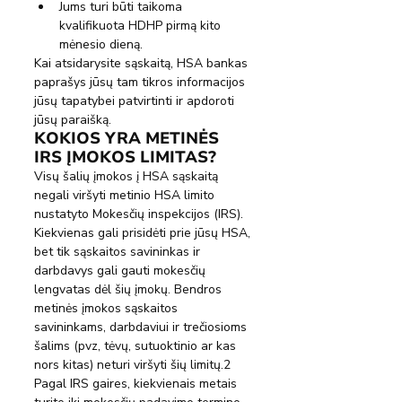
Jums turi būti taikoma 
kvalifikuota HDHP pirmą kito 
mėnesio dieną.
Kai atsidarysite sąskaitą, HSA bankas 
paprašys jūsų tam tikros informacijos 
jūsų tapatybei patvirtinti ir apdoroti 
jūsų paraišką.
KOKIOS YRA METINĖS 
IRS ĮMOKOS LIMITAS?
Visų šalių įmokos į HSA sąskaitą 
negali viršyti metinio HSA limito 
nustatyto Mokesčių inspekcijos (IRS). 
Kiekvienas gali prisidėti prie jūsų HSA, 
bet tik sąskaitos savininkas ir 
darbdavys gali gauti mokesčių 
lengvatas dėl šių įmokų. Bendros 
metinės įmokos sąskaitos 
savininkams, darbdaviui ir trečiosioms 
šalims (pvz, tėvų, sutuoktinio ar kas 
nors kitas) neturi viršyti šių limitų.2
Pagal IRS gaires, kiekvienais metais 