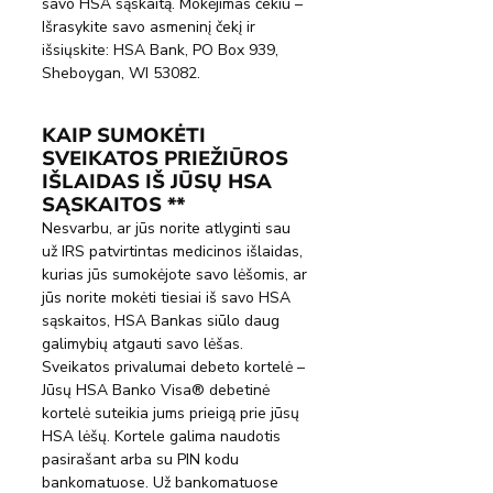
savo HSA sąskaitą. Mokėjimas čekiu – 
Išrasykite savo asmeninį čekį ir 
išsiųskite: HSA Bank, PO Box 939, 
Sheboygan, WI 53082.
KAIP SUMOKĖTI 
SVEIKATOS PRIEŽIŪROS 
IŠLAIDAS IŠ JŪSŲ HSA 
SĄSKAITOS **
Nesvarbu, ar jūs norite atlyginti sau 
už IRS patvirtintas medicinos išlaidas, 
kurias jūs sumokėjote savo lėšomis, ar 
jūs norite mokėti tiesiai iš savo HSA 
sąskaitos, HSA Bankas siūlo daug 
galimybių atgauti savo lėšas.
Sveikatos privalumai debeto kortelė – 
Jūsų HSA Banko Visa® debetinė 
kortelė suteikia jums prieigą prie jūsų 
HSA lėšų. Kortele galima naudotis 
pasirašant arba su PIN kodu 
bankomatuose. Už bankomatuose 