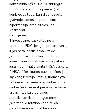
kontaktiniai lęšiai, LASIK chirurgija)
Svorio netekimo programos (dėl 
konkrečios ligos, kuri diagnozuota 
gydytojo, tokios kaip nutukimas, 
hipertenzija, arba širdies liga)
Vežimėliai
Rentgenas
1 Investicinės sąskaitos nėra 
apdrausti FDIC, jos gali prarasti vertę 
ir jos nėra indėlis arba kitokie 
įsipareigojimai bankui, gali būti 
investiciniai nuostoliai, kurie pakeis 
jūsų metinį įnašo limitą į HSA sąskaitą.
2 HSA lėšos, kurios buvo įneštos į 
sąskaitą ir viršijo limitus, tuomet yra 
taikomos bausmės ir apmokestintos 
mokesčiais, nebent perviršytos lėšos 
yra išimtos kaip pajamos ir 
panaikintos iki nustatyto termino, 
įskaitant iki termino kada reikia 
pateikti mokesčių deklaracijas. 