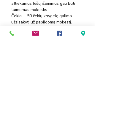
atliekamus lėšų išėmimus gali būti 
taimomas mokestis
Čekiai – 50 čekių knygelę galima 
užsisakyti už papildomą mokestį. 
Šiuos čekius galite naudoti mokėdami 
paslaugų teikėjams arba kompensuoti 
išlaidas, kurias jūs sumokėjote savo 
lėšomis. Internetiniai pavedimai – HSA 
banko internetinėje svetainėje, galite 
grąžinti sau patirtas išlaidas, kurias 
jūs sumokėjote savo lėšomis. 
Pervedimą galima atlikti vieną kartą 
arba kartoti šį veiksmą kelis sykius, 
internetu pervesti iš savo HSA 
sąskaitos į savo asmeninį arba 
taupomąją sąskaitą.
Pavedimai atliekami internetu – 
naudokite šią funkciją, jei norite 
sumokėti medicinos paslaugų teikėjui 
tiesiogiai iš jūsų HSA sąskaitos.
HSA Banko debeto kortelė gali būti 