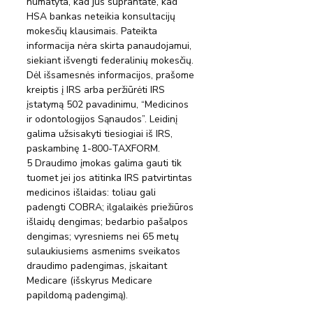
numatyta, kad jūs suprantate, kad 
HSA bankas neteikia konsultacijų 
mokesčių klausimais. Pateikta 
informacija nėra skirta panaudojamui, 
siekiant išvengti federalinių mokesčių. 
Dėl išsamesnės informacijos, prašome 
kreiptis į IRS arba peržiūrėti IRS 
įstatymą 502 pavadinimu, “Medicinos 
ir odontologijos Sąnaudos”. Leidinį 
galima užsisakyti tiesiogiai iš IRS, 
paskambinę 1-800-TAXFORM.
5 Draudimo įmokas galima gauti tik 
tuomet jei jos atitinka IRS patvirtintas 
medicinos išlaidas: toliau gali 
padengti COBRA; ilgalaikės priežiūros 
išlaidų dengimas; bedarbio pašalpos 
dengimas; vyresniems nei 65 metų 
sulaukiusiems asmenims sveikatos 
draudimo padengimas, įskaitant 
Medicare (išskyrus Medicare 
papildomą padengimą).