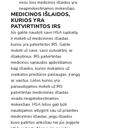
visos šios medicinos išlaidos yra 
neapmokestinamos mokesčiais.
MEDICINOS IŠLAIDOS, 
KURIOS YRA 
PATVIRTINTOS IRS
Jūs galite naudoti savo HSA sąskaitą 
ir mokėti už medicinines išlaidas, 
kurios yra patvirtintos IRS. Galite 
mokėti už save, savo sutuoktinį, ar 
išlaikytinius. IRS patvirtintas 
medicinos sąnaudos apibrėžiamos 
kaip išlaidos, kurios mokamos už 
sveikatos priežiūros paslaugas, įrangą 
ar vaistus. Lėšos kurios yra 
panaudojamos mokėti už IRS 
patvirtintas medicinines išlaidas 
visada neapmokestinamos 
mokesčiais. HSA lėšos gali būti 
naudojamos atlyginti sau už praeities 
medicinines išlaidas, jeigu išlaidos 
buvo patirtos anksčiau nei jūs įsigijote 