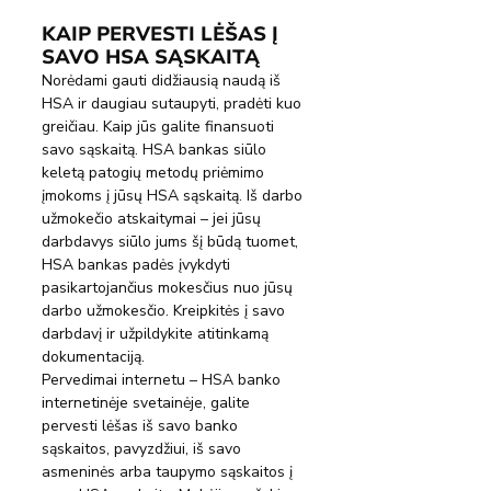
KAIP PERVESTI LĖŠAS Į 
SAVO HSA SĄSKAITĄ
Norėdami gauti didžiausią naudą iš 
HSA ir daugiau sutaupyti, pradėti kuo 
greičiau. Kaip jūs galite finansuoti 
savo sąskaitą. HSA bankas siūlo 
keletą patogių metodų priėmimo 
įmokoms į jūsų HSA sąskaitą. Iš darbo 
užmokečio atskaitymai – jei jūsų 
darbdavys siūlo jums šį būdą tuomet, 
HSA bankas padės įvykdyti 
pasikartojančius mokesčius nuo jūsų 
darbo užmokesčio. Kreipkitės į savo 
darbdavį ir užpildykite atitinkamą 
dokumentaciją.
Pervedimai internetu – HSA banko 
internetinėje svetainėje, galite 
pervesti lėšas iš savo banko 
sąskaitos, pavyzdžiui, iš savo 
asmeninės arba taupymo sąskaitos į 