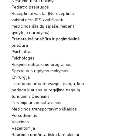
Nėštumo testo rinkinys
Pediatro paslaugos
Receptiniai vaistai (Nereceptiniai 
vaistai nėra IRS kvalifikuotų 
medicinos išlaidų sąraše, nebent 
gydytojo nurodymu)
Prenatalinė priežiūra ir pogimdyvinė 
priežiūra
Psichiatras
Psichologas
Rūkymo nutraukimo programos
Specialaus ugdymo mokymas
Chirurgija
Telefonas arba televizijos įranga, kuri 
padeda klausos ar regėjimo negalią 
turintiems žmonėms
Terapija ar konsultavimas
Medicinos transportavimo išlaidos
Persodinimas
Vakcinos
Vazektomija
Regėjimo priežiūra (įskaitant akiniai, 