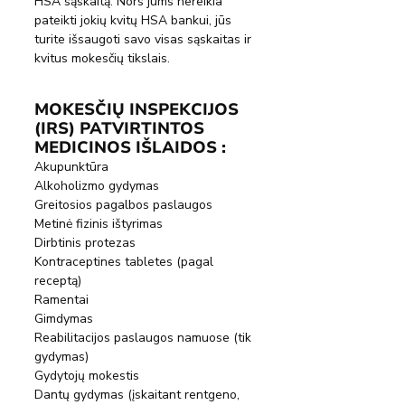
HSA sąskaitą. Nors jums nereikia 
pateikti jokių kvitų HSA bankui, jūs 
turite išsaugoti savo visas sąskaitas ir 
kvitus mokesčių tikslais.
MOKESČIŲ INSPEKCIJOS 
(IRS) PATVIRTINTOS 
MEDICINOS IŠLAIDOS :
Akupunktūra
Alkoholizmo gydymas
Greitosios pagalbos paslaugos
Metinė fizinis ištyrimas
Dirbtinis protezas
Kontraceptines tabletes (pagal 
receptą)
Ramentai
Gimdymas
Reabilitacijos paslaugos namuose (tik 
gydymas)
Gydytojų mokestis
Dantų gydymas (įskaitant rentgeno, 