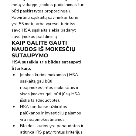
metų viduryje, įmokos padidinimas turi 
būti paskirstytos proporcingai). 
Patvirtinti sąskaitų savininkai, kurie 
yra 55 metų arba vyresni turintys 
savo HSA sąskaitą siekia padaryti 
savo įmokos padidinimą.
KAIP GALITE GAUTI 
NAUDOS IŠ MOKESČIŲ 
SUTAUPYMO
HSA suteikia tris būdus sutaupyti.  
Štai kaip:
Įmokos kurios mokamos į HSA 
sąskaitą gali būti 
neapmokestintos mokesčiais ir 
visos įmokos gali būti jūsų HSA 
išskaita (deductible).
HSA fonduose uždirbtos 
palūkanos ir investicijų pajamos 
yra neapmokestinamos.
Išlaidos, kurios yra panaudotos ir 
atitinka IRS patvirtintus kriterijus, 