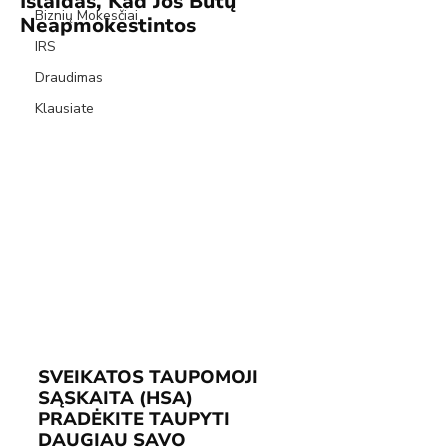
Išlaidas, Kad Jos Būtų
Biznių Mokesčiai
Neapmokestintos
IRS
Draudimas
Klausiate
SVEIKATOS TAUPOMOJI 
SĄSKAITA (HSA)
PRADĖKITE TAUPYTI 
DAUGIAU SAVO 