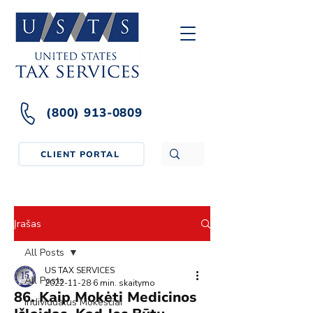
(800) 913-0809
CLIENT PORTAL
Įrašas
All Posts
US TAX SERVICES
All Posts
2022-11-28
6 min. skaitymo
86. Kaip Mokėti Medicinos
Individualus Mokesčiai