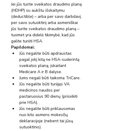
Jei jūs turite sveikatos draudimo planą 
(HDHP) su aukštu išskaitymu 
(deductible) – arba per savo darbdavį, 
per savo sutuoktinį arba asmeniškai 
jūs turite sveikatos draudimo planą – 
tuomet yra didelė tikimybė, kad jūs 
galite turėti HSA.
Papildomai:
Jūs negalite būti apdraustas 
pagal jokį kitą ne HSA-suderintą 
sveikatos planą, įskaitant 
Medicare A ir B dalyse.
Jums negali būti taikoma TriCare.
Jūs negalite būti turėjęs VA 
medicinos naudos per 
pastaruosius 90 dienų (prisidėti 
prie HSA).
Jūs negalite būti priklausomas 
nuo kito asmens mokesčių 
deklaracijoje (nebent tai jūsų 
sutuoktinis).