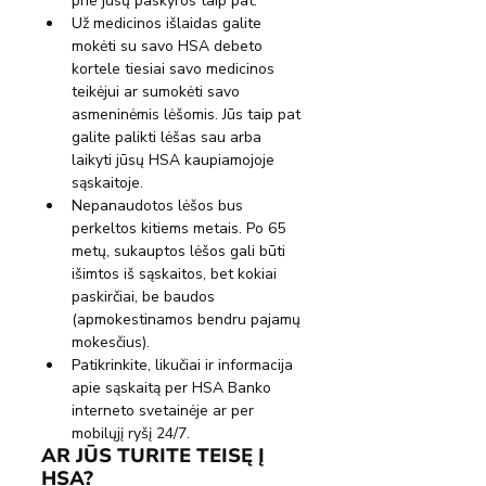
prie jūsų paskyros taip pat.
Už medicinos išlaidas galite 
mokėti su savo HSA debeto 
kortele tiesiai savo medicinos 
teikėjui ar sumokėti savo 
asmeninėmis lėšomis. Jūs taip pat 
galite palikti lėšas sau arba 
laikyti jūsų HSA kaupiamojoje 
sąskaitoje.
Nepanaudotos lėšos bus 
perkeltos kitiems metais. Po 65 
metų, sukauptos lėšos gali būti 
išimtos iš sąskaitos, bet kokiai 
paskirčiai, be baudos 
(apmokestinamos bendru pajamų 
mokesčius).
Patikrinkite, likučiai ir informacija 
apie sąskaitą per HSA Banko 
interneto svetainėje ar per 
mobilųjį ryšį 24/7.
AR JŪS TURITE TEISĘ Į 
HSA?