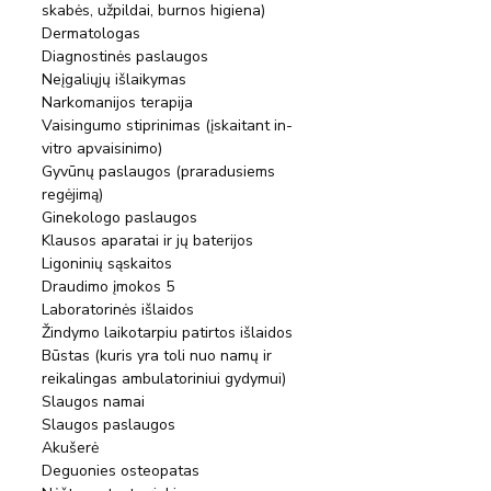
skabės, užpildai, burnos higiena)
Dermatologas
Diagnostinės paslaugos
Neįgaliųjų išlaikymas
Narkomanijos terapija
Vaisingumo stiprinimas (įskaitant in-
vitro apvaisinimo)
Gyvūnų paslaugos (praradusiems 
regėjimą)
Ginekologo paslaugos
Klausos aparatai ir jų baterijos
Ligoninių sąskaitos
Draudimo įmokos 5
Laboratorinės išlaidos
Žindymo laikotarpiu patirtos išlaidos
Būstas (kuris yra toli nuo namų ir 
reikalingas ambulatoriniui gydymui)
Slaugos namai
Slaugos paslaugos
Akušerė
Deguonies osteopatas