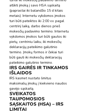
turite iki mokesčių padavimo termino 
atlikti įmoką į savo HSA sąskaitą 
(paprastai iki balandžio 15 d kitais 
metais). Internetu vykdomos įmokos 
turi būti pateiktos iki 2:00 v.v. pagal 
centrinį laiką, darbo dienos prieš 
mokesčių padavimo termino. Internetu 
vykdomos įmokos turi būti gautos iki 
pietų, centriniu laiku, iki mokesčių 
deklaracijų pateikimo galutinio 
termino. Įmokų formos ir čekiai turi 
būti gauti iki mokesčių deklaracijų 
pateikimo galutinio termino.
IRS GAIRĖS IR TINKAMOS 
IŠLAIDOS
IRS kasmet nustato limitus 
maksimalių įmokų į kiekvieno naudos 
gavėjo sąskaitą.
SVEIKATOS 
TAUPOMOSIOS 
SĄSKAITOS (HSA) – IRS 
LIMITAI