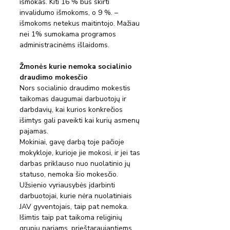
išmokas. Kiti 16 % bus skirti 
invalidumo išmokoms, o 9 %. – 
išmokoms netekus maitintojo. Mažiau 
nei 1% sumokama programos 
administracinėms išlaidoms.
Žmonės kurie nemoka socialinio 
draudimo mokesčio
Nors socialinio draudimo mokestis 
taikomas daugumai darbuotojų ir 
darbdavių, kai kurios konkrečios 
išimtys gali paveikti kai kurių asmenų 
pajamas.
Mokiniai, gavę darbą toje pačioje 
mokykloje, kurioje jie mokosi, ir jei tas 
darbas priklauso nuo nuolatinio jų 
statuso, nemoka šio mokesčio. 
Užsienio vyriausybės įdarbinti 
darbuotojai, kurie nėra nuolatiniais 
JAV gyventojais, taip pat nemoka. 
Išimtis taip pat taikoma religinių 
grupių nariams, prieštaraujantiems 