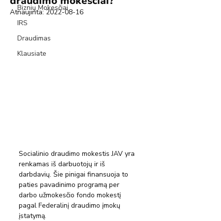
draudimo mokesčiai?
Biznių Mokesčiai
Atnaujinta:
2022-08-16
IRS
Draudimas
Klausiate
Socialinio draudimo mokestis JAV yra 
renkamas iš darbuotojų ir iš 
darbdavių. Šie pinigai finansuoja to 
paties pavadinimo programą per 
darbo užmokesčio fondo mokestį 
pagal Federalinį draudimo įmokų 
įstatymą.