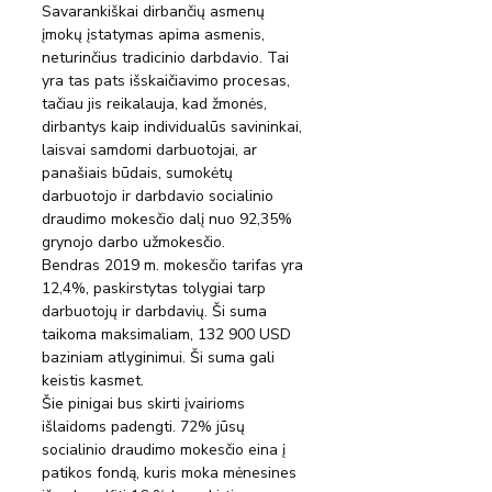
Savarankiškai dirbančių asmenų 
įmokų įstatymas apima asmenis, 
neturinčius tradicinio darbdavio. Tai 
yra tas pats išskaičiavimo procesas, 
tačiau jis reikalauja, kad žmonės, 
dirbantys kaip individualūs savininkai, 
laisvai samdomi darbuotojai, ar 
panašiais būdais, sumokėtų 
darbuotojo ir darbdavio socialinio 
draudimo mokesčio dalį nuo 92,35% 
grynojo darbo užmokesčio.
Bendras 2019 m. mokesčio tarifas yra 
12,4%, paskirstytas tolygiai tarp 
darbuotojų ir darbdavių. Ši suma 
taikoma maksimaliam, 132 900 USD 
baziniam atlyginimui. Ši suma gali 
keistis kasmet.
Šie pinigai bus skirti įvairioms 
išlaidoms padengti. 72% jūsų 
socialinio draudimo mokesčio eina į 
patikos fondą, kuris moka mėnesines 