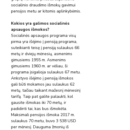
socialinio draudimo išmokų gavimui 
pensijos metu ar kitomis aplinkybėmis.
Kokios yra galimos socialinės 
apsaugos išmokos?
Socialinės apsaugos programa visų 
pirma yra išėjimo į pensiją programa, 
suteikianti teisę į pensiją sulaukus 66 
metų ir dviejų mėnesių, asmenims 
gimusiems 1955 m. Asmenims 
gimusiems 1960 m. ar vėliau, ši 
programa įsigalioja sulaukus 67 metu. 
Ankstyvo išėjimo į pensiją išmokos 
gali būti mokamos jau sulaukus 62 
metų, tačiau taikant mažesnį mėnesinį 
tarifą. Taip pat galite palaukti, kol 
gausite išmokas iki 70 metų, ir 
padidinti tai, kas bus išmokėta.
Maksimali pensijos išmoka 2017 m. 
sulaukus 70 metu, buvo 3 538 USD 
per mėnesį. Dauguma žmonių iš 