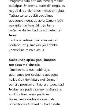
Programa taip pat kas mėnesį mokės 
pašalpas žmonėms, kurie dėl negalios 
negali dirbti vienerius metus ar ilgiau. 
Tačiau turite atitikti socialinės 
apsaugos negalios apibrėžima ir būti 
pakankamai ilgai išdirbęs tame 
pačiame darbe, kad turėtumėte į tai 
teisę.
Kai kurie sutuoktiniai ir vaikai gali 
pretenduoti į išmokas, jei atitinka 
konkrečius reikalavimus.
Socialinės apsaugos išmokos 
netekus maitintojo
Išmokos netekus maitintojo, 
gaunamos per socialinę apsaugą, 
veikia šiek tiek kitaip nei išėjimo į 
pensiją programa. Taip yra todėl, kad 
tikslas yra padėti šeimoms išbristi iš 
sunkios finansinės padėties.
Vyresniems darbuotojams gali 
prireikti visų 40 kreditų, kad galėtų 