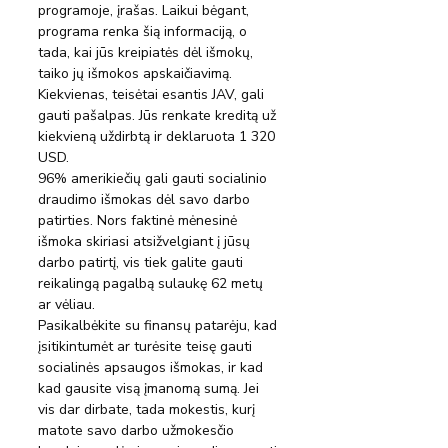
programoje, įrašas. Laikui bėgant, 
programa renka šią informaciją, o 
tada, kai jūs kreipiatės dėl išmokų, 
taiko jų išmokos apskaičiavimą.
Kiekvienas, teisėtai esantis JAV, gali 
gauti pašalpas. Jūs renkate kreditą už 
kiekvieną uždirbtą ir deklaruota 1 320 
USD.
96% amerikiečių gali gauti socialinio 
draudimo išmokas dėl savo darbo 
patirties. Nors faktinė mėnesinė 
išmoka skiriasi atsižvelgiant į jūsų 
darbo patirtį, vis tiek galite gauti 
reikalingą pagalbą sulaukę 62 metų 
ar vėliau.
Pasikalbėkite su finansų patarėju, kad 
įsitikintumėt ar turėsite teisę gauti 
socialinės apsaugos išmokas, ir kad 
kad gausite visą įmanomą sumą. Jei 
vis dar dirbate, tada mokestis, kurį 
matote savo darbo užmokesčio 