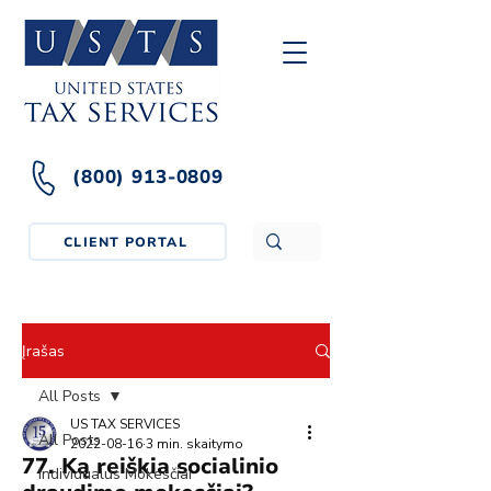
(800) 913-0809
CLIENT PORTAL
Įrašas
All Posts
US TAX SERVICES
All Posts
2022-08-16
3 min. skaitymo
77. Ką reiškia socialinio
Individualus Mokesčiai