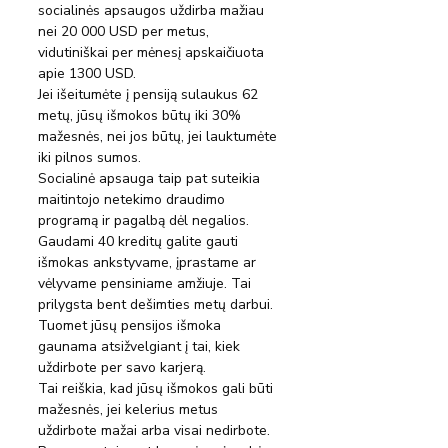
socialinės apsaugos uždirba mažiau 
nei 20 000 USD per metus, 
vidutiniškai per mėnesį apskaičiuota 
apie 1300 USD.
Jei išeitumėte į pensiją sulaukus 62 
metų, jūsų išmokos būtų iki 30% 
mažesnės, nei jos būtų, jei lauktumėte 
iki pilnos sumos.
Socialinė apsauga taip pat suteikia 
maitintojo netekimo draudimo 
programą ir pagalbą dėl negalios.
Gaudami 40 kreditų galite gauti 
išmokas ankstyvame, įprastame ar 
vėlyvame pensiniame amžiuje. Tai 
prilygsta bent dešimties metų darbui. 
Tuomet jūsų pensijos išmoka 
gaunama atsižvelgiant į tai, kiek 
uždirbote per savo karjerą.
Tai reiškia, kad jūsų išmokos gali būti 
mažesnės, jei kelerius metus 
uždirbote mažai arba visai nedirbote.