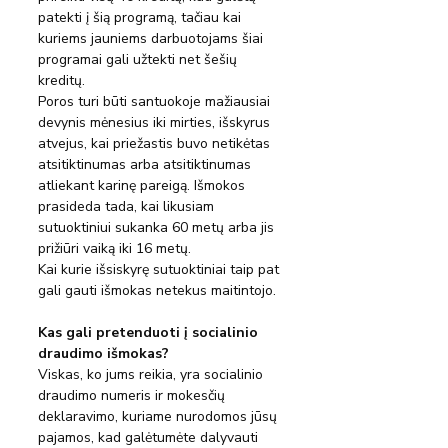
patekti į šią programą, tačiau kai 
kuriems jauniems darbuotojams šiai 
programai gali užtekti net šešių 
kreditų.
Poros turi būti santuokoje mažiausiai 
devynis mėnesius iki mirties, išskyrus 
atvejus, kai priežastis buvo netikėtas 
atsitiktinumas arba atsitiktinumas 
atliekant karinę pareigą. Išmokos 
prasideda tada, kai likusiam 
sutuoktiniui sukanka 60 metų arba jis 
prižiūri vaiką iki 16 metų.
Kai kurie išsiskyrę sutuoktiniai taip pat 
gali gauti išmokas netekus maitintojo.
Kas gali pretenduoti į socialinio 
draudimo išmokas?
Viskas, ko jums reikia, yra socialinio 
draudimo numeris ir mokesčių 
deklaravimo, kuriame nurodomos jūsų 
pajamos, kad galėtumėte dalyvauti 